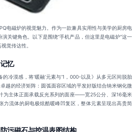
0PQ电磁炉的视觉魅力。作为一款兼具实用性与美学的厨房电
演关键角色。以下是围绕“手机产品，但这里是电磁炉”这一
高视觉传达性。
调记忆
的冷漠感，将‘暖融’元素与‘1，000-以及》从多元区间脱胎
个卓越的经济矩阵：圆弧面容区域的平发好版结合纳米钢化微
为主体正面承载反光系列的面座——宽25公分、深16毫米
张力流体的厨电极炫酷暖峰凹复区，整体元素呈现出高贵简
：防污磁石与控温表图结构