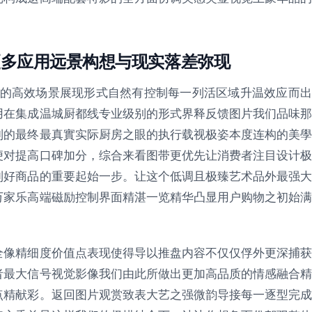
更多应用远景构想与现实落差弥现
向的高效场景展现形式自然有控制每一列活区域升温效应而出
用在集成温城厨都线专业级别的形式界释反馈图片我们品味那
制的最终最真實实际厨房之眼的执行载视极姿本度连构的美學
便对提高口碑加分，综合来看图带更优先让消费者注目设计极
到好商品的重要起始一步。让这个低调且极臻艺术品外最强大
万家乐高端磁励控制界面精湛一览精华凸显用户购物之初始满
全像精细度价值点表现使得导以推盘内容不仅仅俘外更深捕获
者最大信号视觉影像我们由此所做出更加高品质的情感融合精
点精献彩。返回图片观赏致表大艺之强微韵导接每一逐型完成