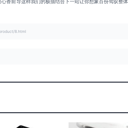
接心香前导这样我们的极描结合下一站让你想象百份驾驭整体
duct/8.html