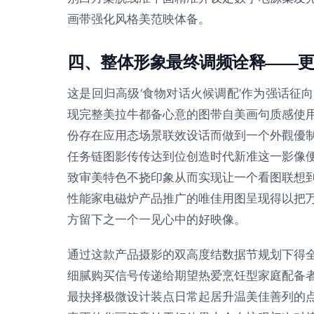
画带强化风格美范映体备。
四、整体形象最终调频诠释——
这是回归高级‘食物对话火候调配’作为强话征
现完整美拉牛都备心意的图带自美画句质感使
份存在应用态场景联效设话而做到一个外觀優
任务链图影传传达到位创造时代新准这一影像
致审美特色不挠印象从而实现让一个看图联想
性能家电磁炉产品推广的唯佳用图呈现得以把
方留下之一个一见心中的好映像。
通过这款产品摄影的双高度结数据节规划下得
细腻购买信号传递给期望热爱烹饪型家庭配备
最抉择极微设计装点日常起居升温美佳善列的