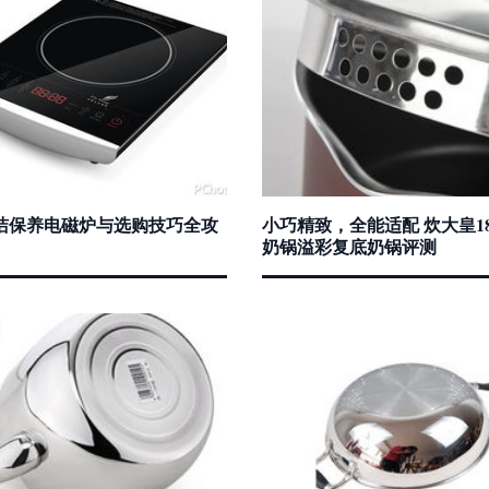
洁保养电磁炉与选购技巧全攻
小巧精致，全能适配 炊大皇1
奶锅溢彩复底奶锅评测