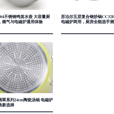
04不锈钢鸣笛水壶 大容量厨
苏泊尔五层复合钢炒锅CC32F
，燃气与电磁炉通用体验
电磁炉两用，厨房全能选手测
翠系列24cm陶瓷汤锅 电磁炉
汤新选择