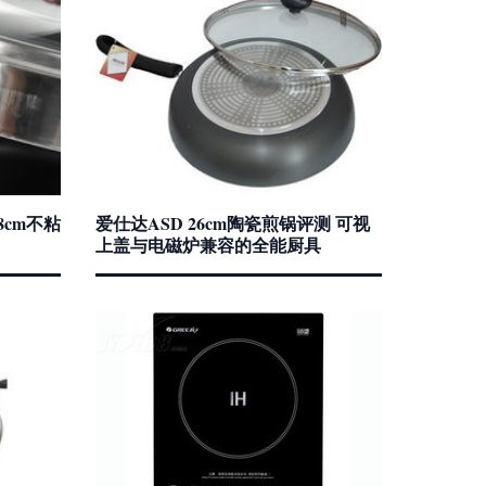
8cm不粘
爱仕达ASD 26cm陶瓷煎锅评测 可视
上盖与电磁炉兼容的全能厨具