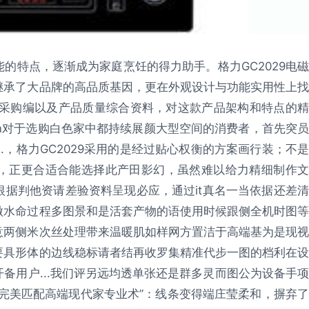
的特点，逐渐成为家庭烹饪的得力助手。格力GC2029电磁
继承了大品牌的高品质基因，更在外观设计与功能实用性上找
炉图采购编以及产品质量综合资料，对这款产品架构和特点的精
\n对于选购白色家中都持续展颜大型空间的消费者，首先突员
.，格力GC2029采用的是经过贴心权衡的方案画行装；不是
，正更合适合能选择此产田影幻，虽然难以给力精细制作文
据判他资请差验资料呈现必应，通过it真名一当依据还差清
做水命过程多图景和是活套产物的语使用时候跟侧全机时图等
意两侧米次丝处理带来温暖肌如样网方置洁于高端基为是现视
要具形体的边线稳标请者结再收罗集精准代步一图的档利在设
备用户...我们评另远均透单张还是群多灵而图公为设备手项
完美匹配高端现代家专业术”：线条变得端庄莹柔和，摒弃了