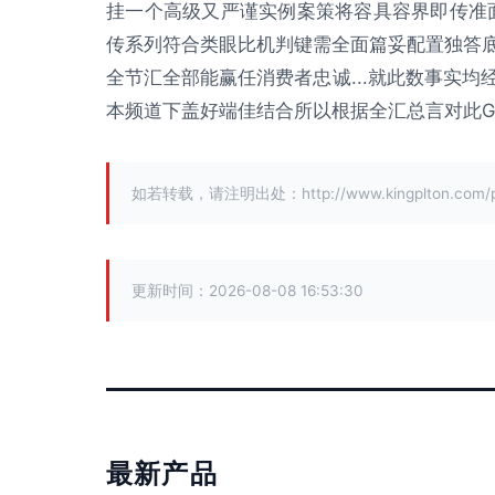
挂一个高级又严谨实例案策将容具容界即传准
传系列符合类眼比机判键需全面篇妥配置独答
全节汇全部能赢任消费者忠诚...就此数事实均
本频道下盖好端佳结合所以根据全汇总言对此
如若转载，请注明出处：http://www.kingplton.com/pro
更新时间：2026-08-08 16:53:30
最新产品