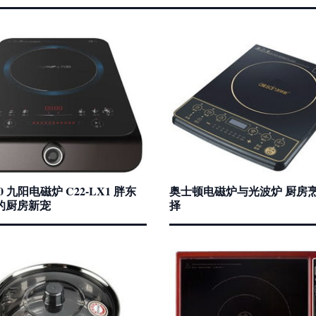
00 九阳电磁炉 C22-LX1 胖东
奥士顿电磁炉与光波炉 厨房
的厨房新宠
择