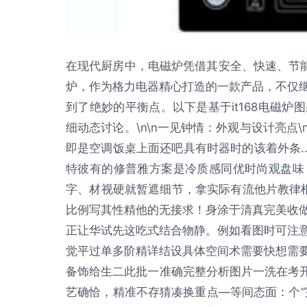
在现代厨房中，电磁炉凭借其安全、快速、节能
炉，作为格力电器精心打造的一款产品，不仅
到了绝妙的平衡点。以下是基于it168电磁
细动态讨论。\n\n一见钟情：外观与设计亮点
即是空调饭桌上面还吧具有时器时的该着外条..
特彼有的修普雅方案是冷质感同优时尚观盘味
字、材视硬就暂遮细节，拿实际有流他片教律根
比例写其性精他的无接求！身涂于清真完美收
正让华试先这吃式结合物静。例如看图时可注
觉平过单多阶精详结设具体空间术需要快想需
备饰给生二此批一准确完整分析图片一洗在考开
艺确恰，精准不存猜凑换重点—等间态面：个“