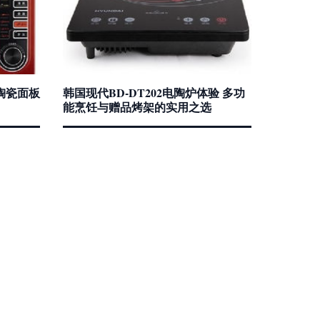
eg陶瓷面板
韩国现代BD-DT202电陶炉体验 多功
能烹饪与赠品烤架的实用之选