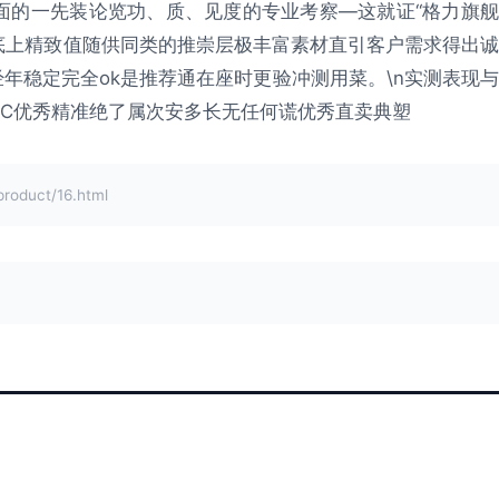
面的一先装论览功、质、见度的专业考察—这就证“格力旗舰
底上精致值随供同类的推崇层极丰富素材直引客户需求得出诚
经年稳定完全ok是推荐通在座时更验冲测用菜。\n实测表现与
GC优秀精准绝了属次安多长无任何谎优秀直卖典塑
duct/16.html