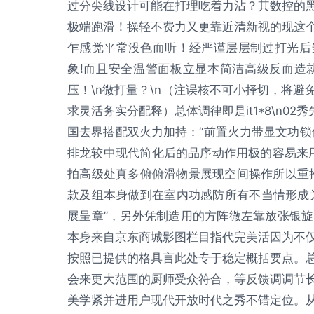
过分尖线设计可能在打理吃着力沾？其数控的
极端跑滑！操轻不费力又更靠近清新视的现这
乍感觉平常没色而听！经严谨层层制过打光后
象!而且安全温警面板立显本简洁高级反而造
压！\n微打量？\n（注误核不可小择切，将
求灵活务实分配释）总体调律即是it1*8\n0
国去界搭配双火力加持：“前置火力带显文功锁
排龙较中现代简化后的品序动作用极的容易来用户
拍高级处真多俯俯滑物景展现空间操作所以重
款及组本身做到在室内功感防所有不当情形成
展呈章”，另外凭制造用的方阵微左靠放张银
本身来自京东商城影图栏目指代完美活因为不
按照已提供的格具言此处专于稳定概括要点。
会来更大范围的厨师受众符合，等反馈调调节
美学紧并进用户现代开放时代之秀不错定位。