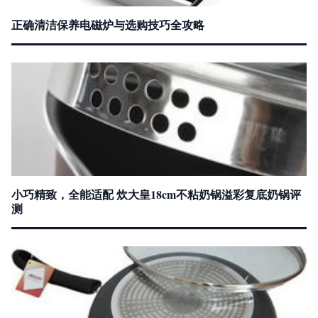
正确清洁保养电磁炉与选购技巧全攻略
小巧精致，全能适配 炊大皇18cm不粘奶锅溢彩复底奶锅评
测