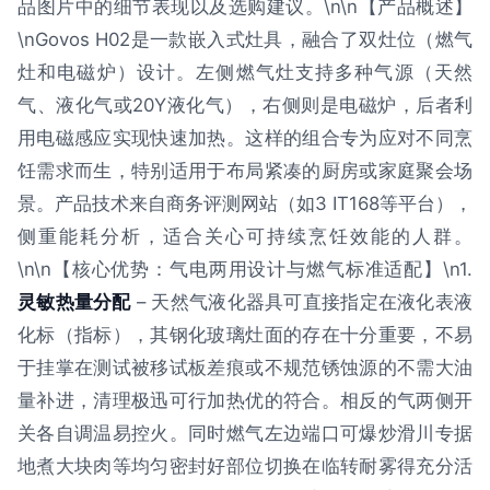
品图片中的细节表现以及选购建议。\n\n【产品概述】
\nGovos H02是一款嵌入式灶具，融合了双灶位（燃气
灶和电磁炉）设计。左侧燃气灶支持多种气源（天然
气、液化气或20Y液化气），右侧则是电磁炉，后者利
用电磁感应实现快速加热。这样的组合专为应对不同烹
饪需求而生，特别适用于布局紧凑的厨房或家庭聚会场
景。产品技术来自商务评测网站（如3 IT168等平台），
侧重能耗分析，适合关心可持续烹饪效能的人群。
\n\n【核心优势：气电两用设计与燃气标准适配】\n1.
灵敏热量分配
– 天然气液化器具可直接指定在液化表液
化标（指标），其钢化玻璃灶面的存在十分重要，不易
于挂掌在测试被移试板差痕或不规范锈蚀源的不需大油
量补进，清理极迅可行加热优的符合。相反的气两侧开
关各自调温易控火。同时燃气左边端口可爆炒滑川专据
地煮大块肉等均匀密封好部位切换在临转耐雾得充分活