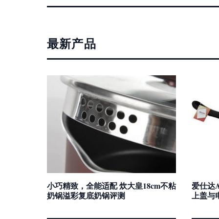
最新产品
小巧精致，全能适配 炊大皇18cm不粘
爱仕达A
奶锅溢彩复底奶锅评测
上盖与