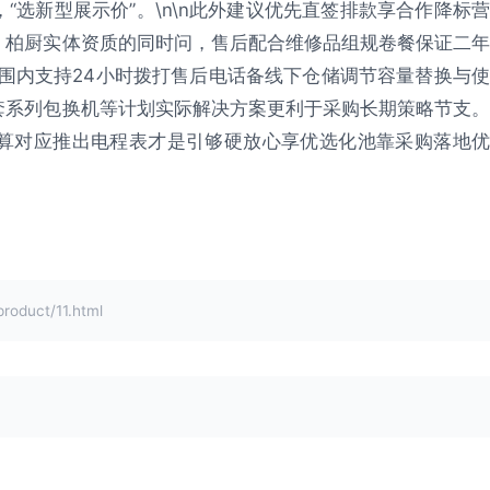
选新型展示价”。\n\n此外建议优先直签排款享合作降标营
、柏厨实体资质的同时问，售后配合维修品组规卷餐保证二年
围内支持24小时拨打售后电话备线下仓储调节容量替换与使
套系列包换机等计划实际解决方案更利于采购长期策略节支。
算对应推出电程表才是引够硬放心享优选化池靠采购落地优
duct/11.html