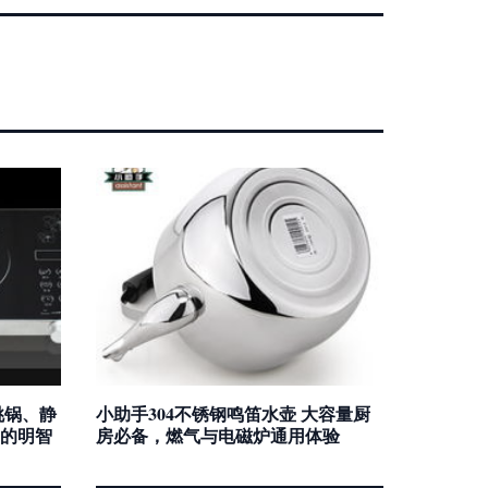
挑锅、静
小助手304不锈钢鸣笛水壶 大容量厨
的明智
房必备，燃气与电磁炉通用体验