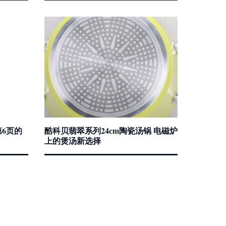
6页的
酷科贝翡翠系列24cm陶瓷汤锅 电磁炉
上的煲汤新选择