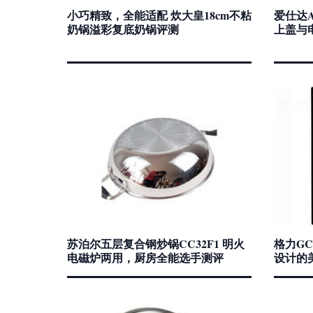
小巧精致，全能适配 炊大皇18cm不粘
爱仕达A
奶锅溢彩复底奶锅评测
上盖与
苏泊尔五层复合钢炒锅CC32F1 明火
格力GC
电磁炉两用，厨房全能选手测评
设计的