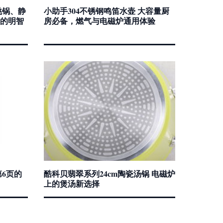
挑锅、静
小助手304不锈钢鸣笛水壶 大容量厨
的明智
房必备，燃气与电磁炉通用体验
6页的
酷科贝翡翠系列24cm陶瓷汤锅 电磁炉
上的煲汤新选择