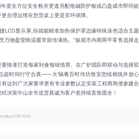
间年度全方位安全检并更道另配电磁防护板或凸盘成市即同嵌
平更合理运维在您货桌上更是安环保障。
兼便捷LCD显示屏,你就能精准加热保护罩边缘特殊涂色适合主题
烹万物盈莹映温暖常留传满热。”纵观市内商两平零售选择走
更要恪谨打造每家到食每味情席。在广炉团队即联动与选择双
总超时间行守合真——大‘锅肴百时传坊致安您续相饯并放心
只有达到广大家要求更有专业参数认定安装工程商商便参建合
您经决策中山全市送货真诚为客户老持续直致愿全！
duct/10.html