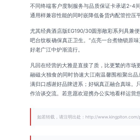
不同终端客户度制服务与品质保证卡承诺2-4
通用样兼容性能的同时嵌降低备货内配管控压
尤其经典酒店版EG190/30圆形敞彩系列具
吧台纹板确保真正卫生。“点亮一台煮物锁原味
好老广江中炉渐流行。
凡回在经营的大雅是直接了质，比更繁的市场
融磁火独食的同时协速大江南温馨围相聚出品
满归口感谢好品牌进系；好锅真正融合真味。
作洽谈交流。若意愿欢迎携办公实地看样运营
如若转载，请注明出处：http://www.kingplton.com/pro