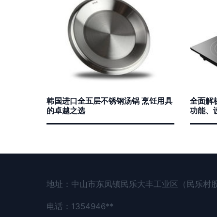
韩国进口全五层不锈钢汤锅 烹饪用具
全面解析
的卓越之选
功能、
地址：中山市东凤镇民乐大丰工业区（民乐村
电话：1354946**