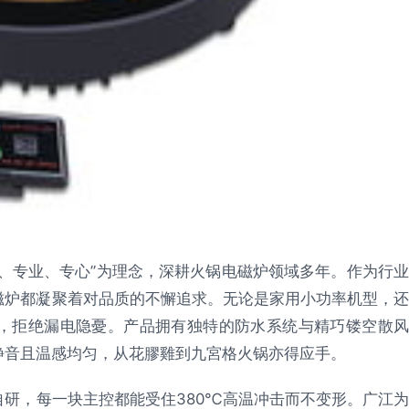
、专业、专心”为理念，深耕火锅电磁炉领域多年。作为行业
磁炉都凝聚着对品质的不懈追求。无论是家用小功率机型，还
，拒绝漏电隐憂。产品拥有独特的防水系统与精巧镂空散风
静音且温感均匀，从花膠雞到九宮格火锅亦得应手。
自研，每一块主控都能受住380℃高温冲击而不变形。广江为